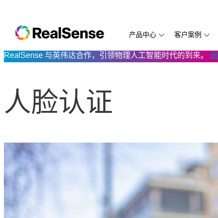
产品中心
客户案例
RealSense 与英伟达合作，引领物理人工智能时代的到来。
阅
D455
Aethon
SDK 2.0
万勋科技
D435f
LUMOplay
开发文档
D435i
Aetrex
RealSense ID SDK
云拿科技
D435if
打造新一代
代码示例
人脸认证
D435
卡腾科技
视频与教程
从喂鸟器到边缘AI
D455f
万勋科技：
技术白皮
D415
ArchiFiction
常见问题解答
Directed Machines
PreciTaste
D405
Eyesynth
Eyesynth
Prowise
D421 模组
ANYbotics
Protocol
RIOS
模组与处理器
MiR
FIT:match
Simbe
Biped.ai
逐际动力
TabletKios