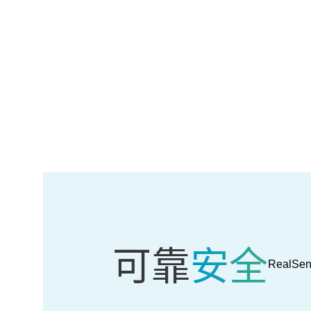
可靠
安全
RealSe