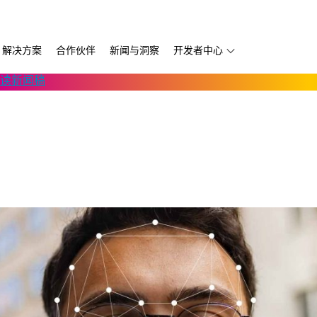
解决方案
合作伙伴
新闻与洞察
开发者中心
读新闻稿
第三方软件
Thruvision
D457 GMSL/FAKRA
自主移动机器人
开发服务供应商
Trossen
D456 USB
移动版
书
宇树科技
D555 PoE
Volumental
k