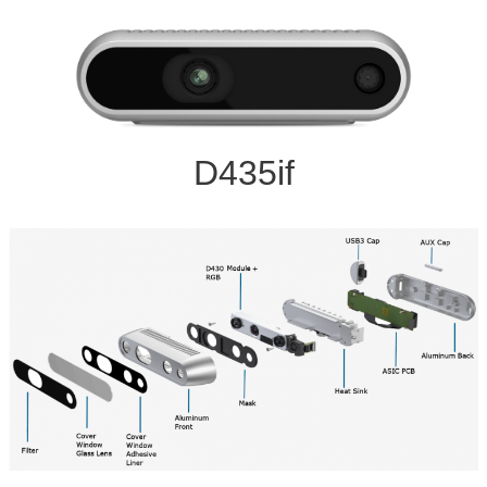
D435if