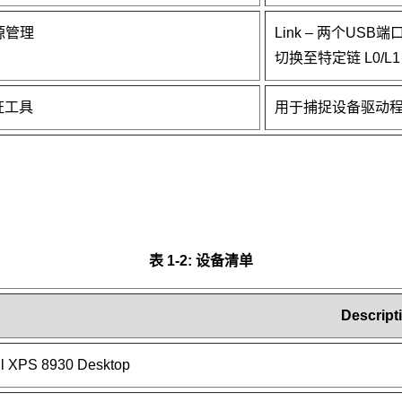
源管理
Link – 两个USB端口
切换至特定链 L0/L1
证工具
用于捕捉设备驱动程序
表 1-2: 设备清单
Descript
ll XPS 8930 Desktop