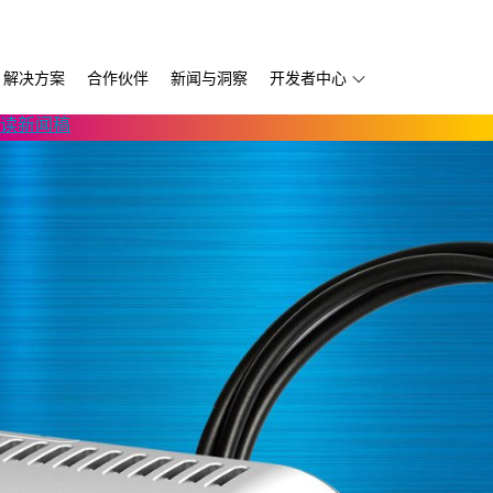
解决方案
合作伙伴
新闻与洞察
开发者中心
读新闻稿
第三方软件
Thruvision
D457 GMSL/FAKRA
自主移动机器人
开发服务供应商
Trossen
D456 USB
移动版
书
宇树科技
D555 PoE
Volumental
k