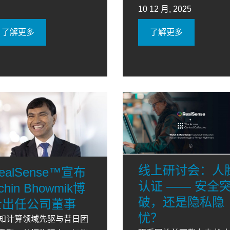
10 12 月, 2025
了解更多
了解更多
线上研讨会：人
ealSense™宣布
认证 —— 安全
chin Bhowmik博
破，还是隐私隐
士出任公司董事
忧？
知计算领域先驱与昔日团