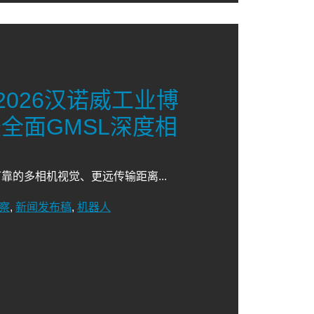
亮相2026汉诺威工业博
全面GMSL深度相
的多相机视觉、更远传输距离...
察
,
新闻发布稿
,
机器人