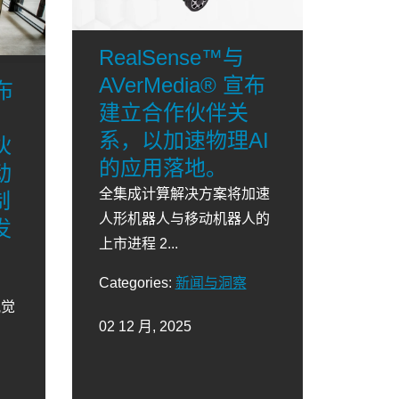
RealSense™与
AVerMedia® 宣布
宣布
建立合作伙伴关
系，以加速物理AI
伙
的应用落地。
动
全集成计算解决方案将加速
制
人形机器人与移动机器人的
发
上市进程 2...
Categories:
新闻与洞察
视觉
02 12 月, 2025