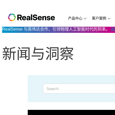
产品中心
客户案例
RealSense 与英伟达合作，引领物理人工智能时代的到来。
阅
D585
Aethon
SDK 2.0
万勋科技
D435f
LUMOplay
开发文档
NEW
D455
Aetrex
RealSense ID SDK
云拿科技
D435if
打造新一代
代码示例
新闻与洞察
D435i
卡腾科技
视频与教程
从喂鸟器到边缘AI
D455f
万勋科技：
技术白皮
D435
ArchiFiction
常见问题解答
Directed Machines
PreciTaste
D415
Eyesynth
Eyesynth
Prowise
D405
ANYbotics
Protocol
RIOS
D421 模组
MiR
FIT:match
Simbe
模组与处理器
Biped.ai
逐际动力
TabletKios