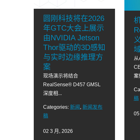
圆刚科技将在2026
年GTC大会上展示
R
由NVIDIA Jetson
义
Thor驱动的3D感知
与实时边缘推理方
从
案
C
现场演示将结合
案
RealSense® D457 GMSL
Ca
深度相...
稿
Categories:
新闻
,
新闻发布
05
稿
02 3 月, 2026