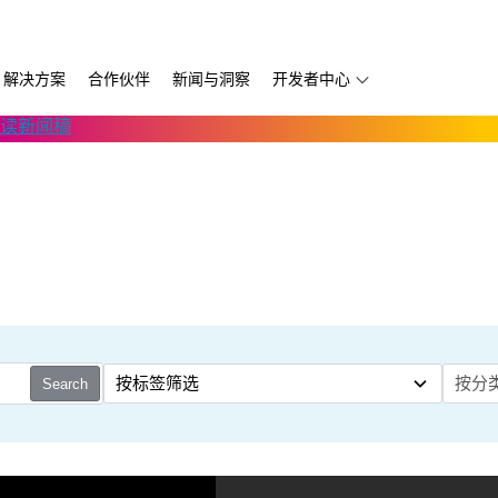
解决方案
合作伙伴
新闻与洞察
开发者中心
读新闻稿
第三方软件
Thruvision
D457 GMSL/FAKRA
自主移动机器人
开发服务供应商
Trossen
D456 USB
移动版
书
宇树科技
D555 PoE
Volumental
Search
k