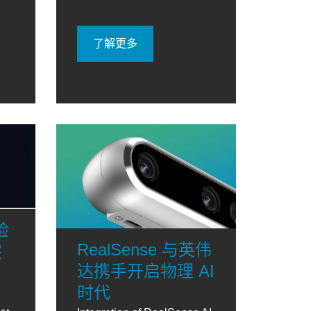
了解更多
脸
RealSense 与英伟
突
达携手开启物理 AI
时代