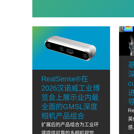
基
深
RealSense®在
c
2026汉诺威工业博
览会上展示业内最
全面的GMSL深度
R
相机产品组合
英
扩展后的产品组合为工业环
感.
境提供可靠的多相机视觉、