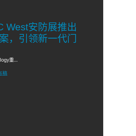
SC West安防展推出
别方案，引领新一代门
ogy重...
布稿