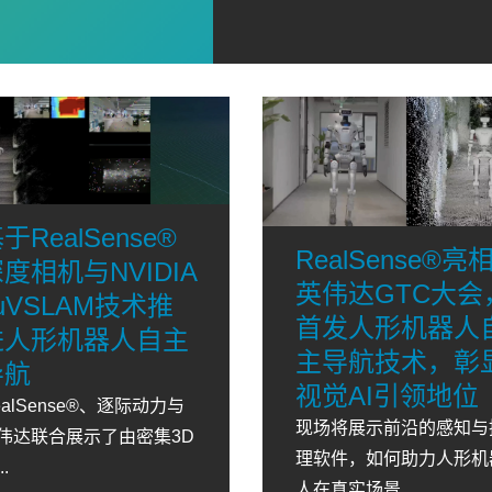
于RealSense®
RealSense®亮
度相机与NVIDIA
英伟达GTC大会
uVSLAM技术推
首发人形机器人
进人形机器人自主
主导航技术，彰
导航
视觉AI引领地位
ealSense®、逐际动力与
现场将展示前沿的感知与
伟达联合展示了由密集3D
理软件，如何助力人形机
..
人在真实场景...