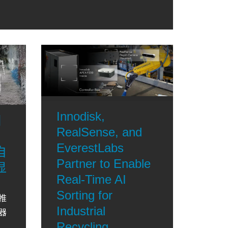
Innodisk,
相
RealSense, and
，
EverestLabs
自
Partner to Enable
显
Real-Time AI
Sorting for
推
Industrial
器
Recycling