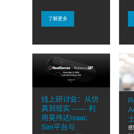
了解更多
线上研讨会：从仿
R
真到现实 —— 利
A
用英伟达Isaac
Sim平台与
感